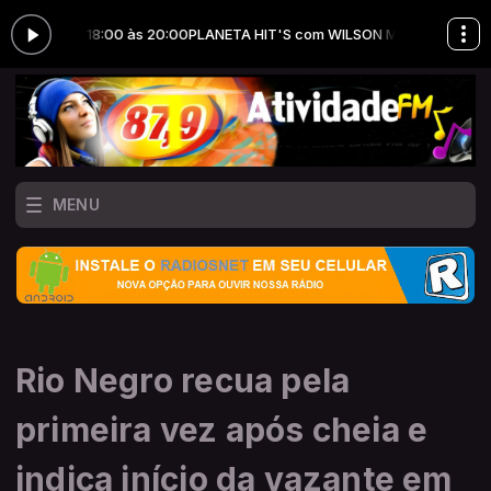
S das 18:00 às 20:00
PLANETA HIT'S com WILSON MEIRELLES das 18:00
MENU
Rio Negro recua pela
primeira vez após cheia e
indica início da vazante em