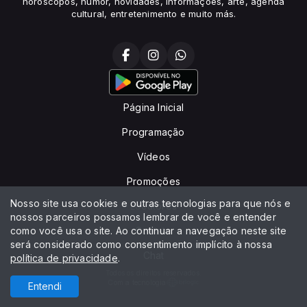
horóscopos, humor, novidades, informações, arte, agenda
cultural, entretenimento e muito más.
Página Inicial
Programação
Vídeos
Promoções
Nosso site usa cookies e outras tecnologias para que nós e
Locutores
nossos parceiros possamos lembrar de você e entender
como você usa o site. Ao continuar a navegação neste site
Contato
será considerado como consentimento implícito à nossa
Chat
política de privacidade
.
Todos os direitos reservados.
Com a tecnologia
Entendi