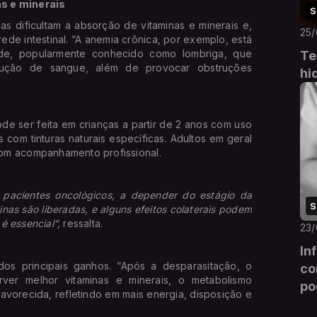
as e minerais
S
as dificultam a absorção de vitaminas e minerais e,
25
ede intestinal. “A anemia crônica, por exemplo, está
oide, popularmente conhecido como lombriga, que
Te
dução de sangue, além de provocar obstruções
hi
de ser feita em crianças a partir de 2 anos com uso
 com tinturas naturais específicas. Adultos em geral
om acompanhamento profissional.
e pacientes oncológicos, a depender do estágio da
S
inas são liberadas, e alguns efeitos colaterais podem
 é essencial”,
ressalta.
23
In
os principais ganhos. “Após a desparasitação, o
co
ver melhor vitaminas e minerais, o metabolismo
po
avorecida, refletindo em mais energia, disposição e