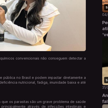
S
04
Pe
at
‘v
ioquímicos convencionais não conseguem detectar a
 pública no Brasil e podem impactar diretamente a
S
ficiência nutricional, fadiga, imunidade baixa e até
31/
An
fa
 que os parasitas são um grave problema de saúde
 principalmente através de infecções intestinais e