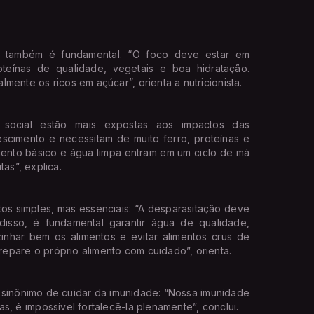
ão também é fundamental. “O foco deve estar em
roteínas de qualidade, vegetais e boa hidratação.
mente os ricos em açúcar”, orienta a nutricionista.
 social estão mais expostas aos impactos das
escimento e necessitam de muito ferro, proteínas e
ento básico e água limpa entram em um ciclo de má
as”, explica.
tos simples, mas essenciais: “A desparasitação deve
isso, é fundamental garantir água de qualidade,
zinhar bem os alimentos e evitar alimentos crus de
epare o próprio alimento com cuidado”, orienta.
l é sinônimo de cuidar da imunidade: “Nossa imunidade
s, é impossível fortalecê-la plenamente”, conclui.