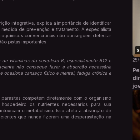
rição integrativa, explica a importância de identificar
o medida de prevenção e tratamento. A especialista
ioquímicos convencionais não conseguem detectar
dão pistas importantes.
S
25
a de vitaminas do complexo B, especialmente B12 e
paciente não consegue fazer a absorção necessária
Pe
ue ocasiona cansaço físico e mental, fadiga crônica e
di
jo
s parasitas competem diretamente com o organismo
o hospedeiro os nutrientes necessários para sua
 intoxicam o metabolismo. Isso afeta a absorção de
pacientes que nunca fizeram uma desparasitação na