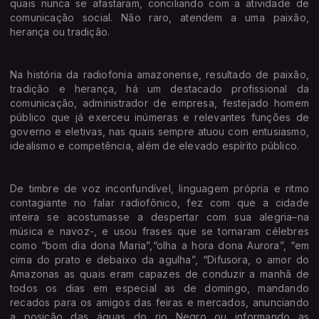
quais nunca se afastaram, conciliando com a atividade de
comunicação social. Não raro, atendem a uma paixão,
herança ou tradição.
Na história da radiofonia amazonense, resultado de paixão,
tradição e herança, há um destacado profissional da
comunicação, administrador de empresa, festejado homem
público que já exerceu inúmeras e relevantes funções de
governo e eletivas, nas quais sempre atuou com entusiasmo,
idealismo e competência, além de elevado espírito público.
De timbre de voz inconfundível, linguagem própria e ritmo
contagiante no falar radiofônico, fez com que a cidade
inteira se acostumasse a despertar com sua alegria–na
música e navoz-, e usou frases que se tornaram célebres
como “bom dia dona Maria”,“olha a hora dona Aurora”, “em
cima do prato e debaixo da agulha”, “Difusora, o amor do
Amazonas as quais eram capazes de conduzir a manhã de
todos os dias em especial as de domingo, mandando
recados para os amigos das feiras e mercados, anunciando
a posição das águas do rio Negro ou informando as