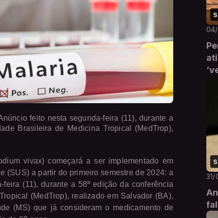
S
04
Pe
at
‘v
úncio feito nesta segunda-feira (11), durante a
ade Brasileira de Medicina Tropical (MedTrop),
odium vivax) começará a ser implementado em
S
(SUS) a partir do primeiro semestre de 2024: a
31/
feira (11), durante a 58ª edição da conferência
An
Tropical (MedTrop), realizado em Salvador (BA),
fa
aúde (MS) que já consideram o medicamento de