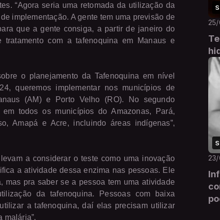
tes. “Agora seria uma retomada da utilização da
S
to de implementação. A gente tem uma previsão de
25
ra que a gente consiga, a partir de janeiro do
Te
de tratamento com a tafenoquina em Manaus e
hi
sobre o planejamento da Tafenoquina em nível
024, queremos implementar nos municípios de
Manaus (AM) e Porto Velho (RO). No segundo
 em todos os municípios do Amazonas, Pará,
o, Amapá e Acre, incluindo áreas indígenas”,
S
23
 levam a considerar o teste como uma inovação
ifica a atividade dessa enzima nas pessoas. Ele
In
a, mas pra saber se a pessoa tem uma atividade
co
tilização da tafenoquina. Pessoas com baixa
po
izar a tafenoquina, daí elas precisam utilizar
a malária”.