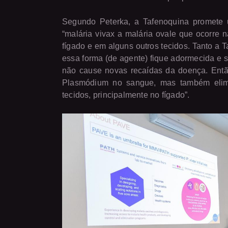
Segundo Peterka, a Tafenoquina promete u
“malária vivax a malária ovale que ocorre 
fígado e em alguns outros tecidos. Tanto a
essa forma (de agente) fique adormecida e s
não cause novas recaídas da doença. Então
Plasmódium no sangue, mas também elim
tecidos, principalmente no fígado”.