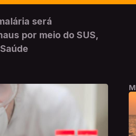
alária será
aus por meio do SUS,
a Saúde
M