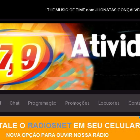
HE MUSIC OF TIME com JHONATAS GONÇALVES das 22:00 às 00:00
l
Chat
Programação
Promoções
Locutores
Cont