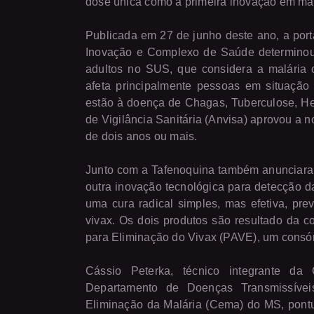
dose única como a primeira inovação em ma
Publicada em 27 de junho deste ano, a porta
Inovação e Complexo de Saúde determinou
adultos no SUS, que considera a malária
afeta principalmente pessoas em situação 
estão à doença de Chagas, Tuberculose, Hep
de Vigilância Sanitária (Anvisa) aprovou a 
de dois anos ou mais.
Junto com a Tafenoquina também anunciara
outra inovação tecnológica para detecção d
uma cura radical simples, mas efetiva, pr
vivax. Os dois produtos são resultado da co
para Eliminação do Vivax (PAVE), um consórc
Cássio Peterka, técnico integrante d
Departamento de Doenças Transmissív
Eliminação da Malária (Cema) do MS, pont