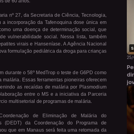
is de 60 anos.
ria nº 27, da Secretaria de Ciência, Tecnologia,
 a incorporação da Tafenoquina dose única em
 como uma doença de determinação social, que
de vulnerabilidade social. Nessa lista, também
atites virais e Hanseníase. A Agência Nacional
S
nova formulação pediátrica da droga para crianças
25
Pe
m durante o 58º MedTrop o teste de G6PD como
di
a malária. Essas ferramentas pioneiras oferecem
jo
evenindo as recaídas de malária por Plasmodium
laboração entre o MS e a iniciativa da Parceria
io multisetorial de programas de malária.
a Coordenação de Eliminação de Malária do
eis (DEDT) da Coordenação do Programa de
uou que em Manaus será feita uma retomada da