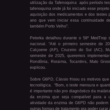
utilização da Tafenoquina
após período tes
tafenoquina onde já foi iniciado esse proje
aquisição dos medicamentos e dos testes pa
ano que vem iniciar essa continuidade 
também Porto Velho”.
Peterka detalhou durante o 58º MedTrop 
nacional. “Até o primeiro semestre de 2
Calçoene (AP), Cruzeiro do Sul (AC), 
semestre de 2025, queremos implementar
Rondônia, Roraima, Tocantins, Mato Gross
explicou.
Sobre G6PD, Cássio frisou os motivos que
tecnológica.
“Bom, o teste mensura e quant
é importante não pro diagnóstico da malári
da enzima que seja compatível para a u
atividade da enzima de G6PD não podem util
outras formas de tratamento pra poder curar 