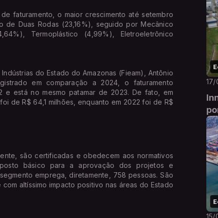
e faturamento, o maior crescimento até setembro
o de Duas Rodas (23,16%), seguido por Mecânico
,64%), Termoplástico (4,99%), Eletroeletrônico
E
 Indústrias do Estado do Amazonas (Fieam), Antônio
17/
egistrado em comparação a 2024, o faturamento
22 e está no mesmo patamar de 2023. De fato, em
In
foi de R$ 64,1 milhões, enquanto em 2022 foi de R$
po
amente, são certificadas e obedecem aos normativos
uposto básico para a aprovação dos projetos e
o segmento emprega, diretamente, 758 pessoas. São
e com altíssimo impacto positivo nas áreas do Estado
E
15/