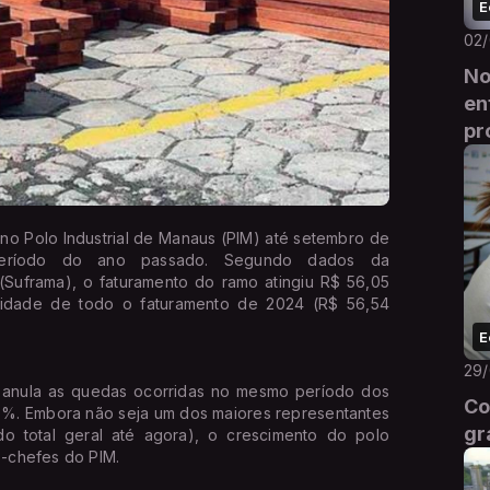
E
02
No
en
pr
no Polo Industrial de Manaus (PIM) até setembro de
ríodo do ano passado. Segundo dados da
Suframa), o faturamento do ramo atingiu R$ 56,05
alidade de todo o faturamento de 2024 (R$ 56,54
E
29
 anula as quedas ocorridas no mesmo período dos
Co
3%. Embora não seja um dos maiores representantes
gr
 total geral até agora), o crescimento do polo
s-chefes do PIM.