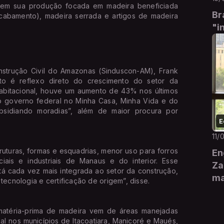
tem sua produção focada em madeira beneficiada
Br
cabamento), madeira serrada e artigos de madeira
"i
onstrução Civil do Amazonas (Sinduscon-AM), Frank
o é reflexo direto do crescimento do setor da
habitacional, houve um aumento de 43% nos últimos
o governo federal no Minha Casa, Minha Vida e do
sidiando moradias”, além de maior procura por
E
11/
ruturas, formas e esquadrias, menor uso para forros
En
ciais e industriais de Manaus e do interior. Esse
Za
á cada vez mais integrada ao setor da construção,
ma
cnologia e certificação de origem”, disse.
matéria-prima de madeira vem de áreas manejadas
al nos municípios de Itacoatiara, Manicoré e Maués,