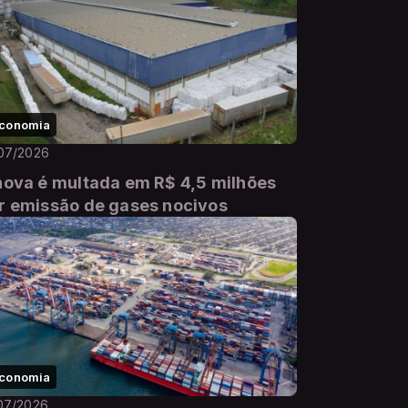
conomia
07/2026
nova é multada em R$ 4,5 milhões
r emissão de gases nocivos
conomia
07/2026