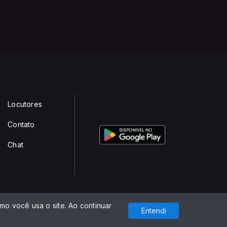
Locutores
Contato
Chat
o você usa o site. Ao continuar
Com a tecnologia
Entendi