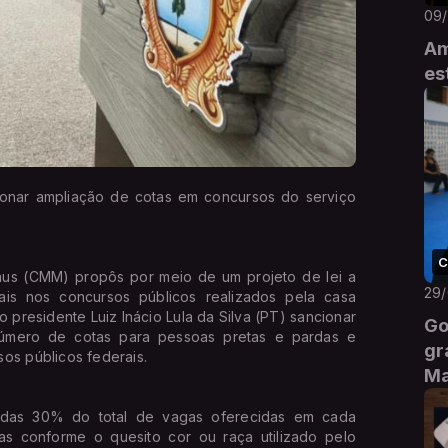
09
Am
es
ionar ampliação de cotas em concursos do serviço
C
us (CMM) propôs por meio de um projeto de lei a
29
is nos concursos públicos realizados pela casa
o presidente Luiz Inácio Lula da Silva (PT) sancionar
Go
mero de cotas para pessoas pretas e pardas e
gr
os públicos federais.
M
das 30% do total de vagas oferecidas em cada
s conforme o quesito cor ou raça utilizado pelo