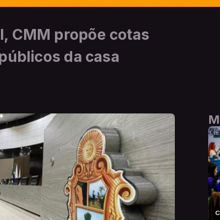
l, CMM propõe cotas
públicos da casa
M
C