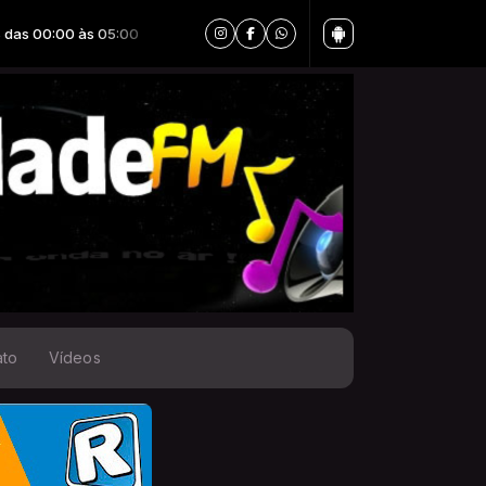
5:00
ato
Vídeos