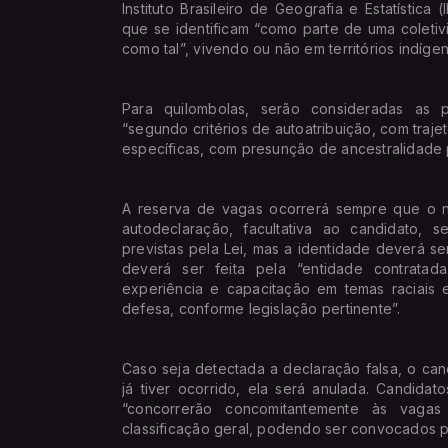
Instituto Brasileiro de Geografia e Estatístic
que se identificam “como parte de uma colet
como tal”, vivendo ou não em territórios indígen
Para quilombolas, serão consideradas as p
“segundo critérios de autoatribuição, com trajetó
específicas, com presunção de ancestralidade 
A reserva de vagas ocorrerá sempre que o nú
autodeclaração, facultativa ao candidato, s
previstas pela Lei, mas a identidade deverá se
deverá ser feita pela “entidade contratad
experiência e capacitação em temas raciais e
defesa, conforme legislação pertinente”.
Caso seja detectada a declaração falsa, o ca
já tiver ocorrido, ela será anulada. Candida
“concorrerão concomitantemente às vaga
classificação geral, podendo ser convocados po