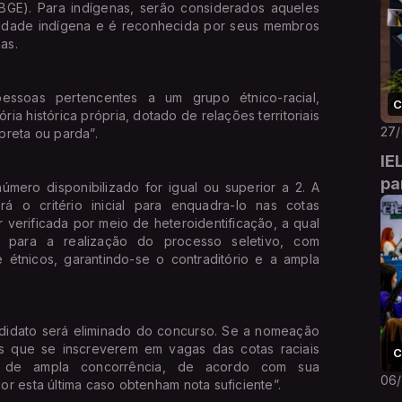
a (IBGE). Para indígenas, serão considerados aqueles
ividade indígena e é reconhecida por seus membros
as.
essoas pertencentes a um grupo étnico-racial,
C
ria histórica própria, dotado de relações territoriais
27
preta ou parda”.
IE
pa
mero disponibilizado for igual ou superior a 2. A
erá o critério inicial para enquadra-lo nas cotas
r verificada por meio de heteroidentificação, a qual
a para a realização do processo seletivo, com
 étnicos, garantindo-se o contraditório e a ampla
ndidato será eliminado do concurso. Se a nomeação
tos que se inscreverem em vagas das cotas raciais
C
s de ampla concorrência, de acordo com sua
06
r esta última caso obtenham nota suficiente”.