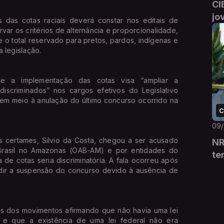
CI
jo
das cotas raciais deverá constar nos editais de
r os critérios de alternância e proporcionalidade,
e o total reservado para pretos, pardos, indígenas e
 legislação.
que a implementação das cotas visa “ampliar a
discriminados” nos cargos efetivos do Legislativo
e em meio à anulação do último concurso ocorrido na
C
09
 certames, Silvio da Costa, chegou a ser acusado
NR
rasil no Amazonas (OAB-AM) e por entidades do
te
de cotas seria discriminatória. A fala ocorreu após
dir a suspensão do concurso devido à ausência de
cas dos movimentos afirmando que não havia uma lei
 e que a existência de uma lei federal não era