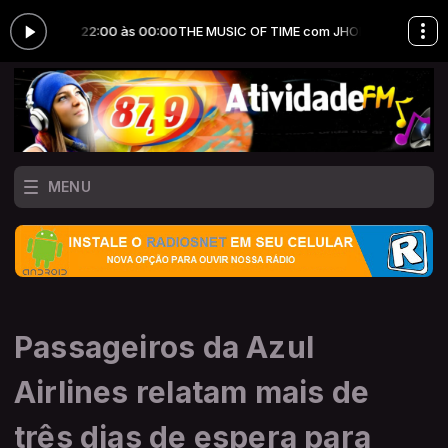
 das 22:00 às 00:00
THE MUSIC OF TIME com JHONATAS GONÇALVES da
MENU
Passageiros da Azul
Airlines relatam mais de
três dias de espera para