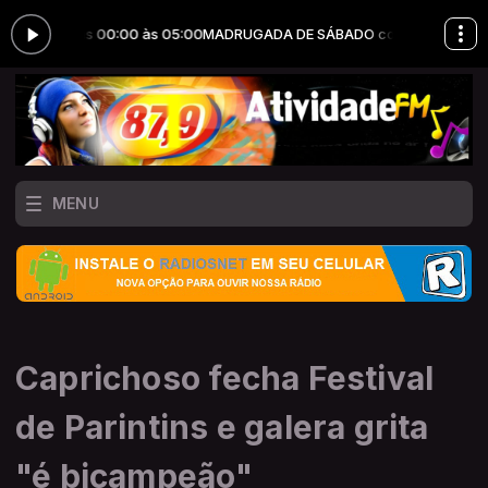
das 00:00 às 05:00
MADRUGADA DE SÁBADO com JOTA ERRY PRODUÇÕE
MENU
Caprichoso fecha Festival
de Parintins e galera grita
"é bicampeão"