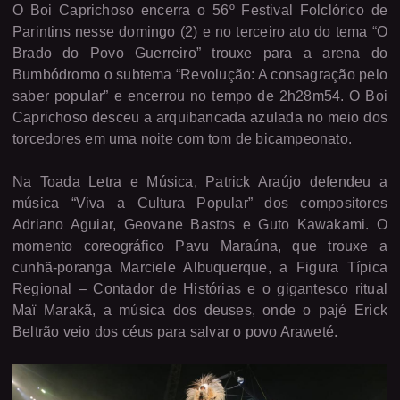
O Boi Caprichoso encerra o 56º Festival Folclórico de
Parintins nesse domingo (2) e no terceiro ato do tema “O
Brado do Povo Guerreiro” trouxe para a arena do
Bumbódromo o subtema “Revolução: A consagração pelo
saber popular” e encerrou no tempo de 2h28m54. O Boi
Caprichoso desceu a arquibancada azulada no meio dos
torcedores em uma noite com tom de bicampeonato.
Na Toada Letra e Música, Patrick Araújo defendeu a
música “Viva a Cultura Popular” dos compositores
Adriano Aguiar, Geovane Bastos e Guto Kawakami. O
momento coreográfico Pavu Maraúna, que trouxe a
cunhã-poranga Marciele Albuquerque, a Figura Típica
Regional – Contador de Histórias e o gigantesco ritual
Maï Marakã, a música dos deuses, onde o pajé Erick
Beltrão veio dos céus para salvar o povo Araweté.