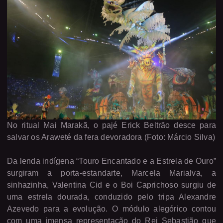
No ritual Mai Marakã, o pajé Erick Beltrão desce para
salvar os Araweté da fera devoradora (Foto: Márcio Silva)
Da lenda indígena “Touro Encantado e a Estrela de Ouro”
surgiram a porta-estandarte, Marcela Marialva, a
sinhazinha, Valentina Cid e o Boi Caprichoso surgiu de
uma estrela dourada, conduzido pelo tripa Alexandre
Azevedo para a evolução. O módulo alegórico contou
com uma imensa representação do Rei Sebastião que