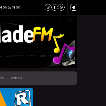
às 18:00
ato
Vídeos