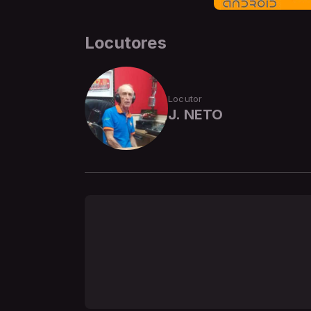
Locutores
Locutor
J. NETO